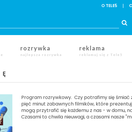
O TELE5
C
rozrywka
reklama
le
najlepsza rozrywka
reklamuj się z Tele5
IĘ
Program rozrywkowy. Czy potrafimy się śmiać 
pięć minut zabawnych filmików, które prezentuj
mogą przytrafić się każdemu z nas - w domu, na
Czasami to chwila nieuwagi, a czasami nasze "