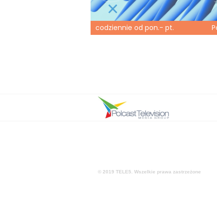
codziennie od pon.- pt.
P
© 2019 TELE5
. Wszelkie prawa zastrzeżone