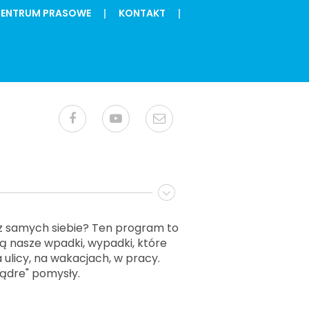
ENTRUM PRASOWE
KONTAKT
z samych siebie? Ten program to
ą nasze wpadki, wypadki, które
 ulicy, na wakacjach, w pracy.
mądre" pomysły.