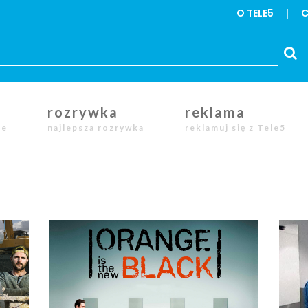
O TELE5
C
rozrywka
reklama
le
najlepsza rozrywka
reklamuj się z Tele5