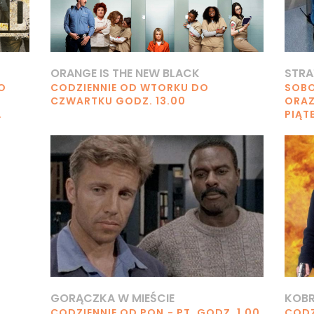
ORANGE IS THE NEW BLACK
STRA
O
CODZIENNIE OD WTORKU DO
SOBO
CZWARTKU GODZ. 13.00
ORAZ
.
PIĄT
GORĄCZKA W MIEŚCIE
KOBR
CODZIENNIE OD PON.- PT. GODZ. 1.00
CODZ