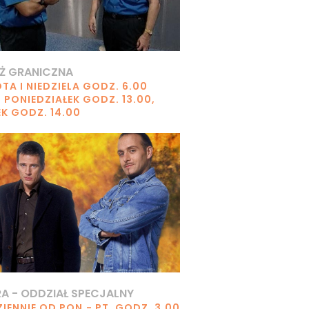
Ż GRANICZNA
TA I NIEDZIELA GODZ. 6.00
 PONIEDZIAŁEK GODZ. 13.00,
EK GODZ. 14.00
A - ODDZIAŁ SPECJALNY
IENNIE OD PON.- PT. GODZ. 3.00